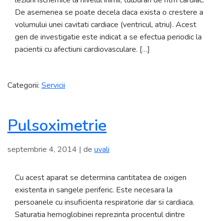
leziuni ischemice la nivelul inimii, tulburari de ritm cardiac.
De asemenea se poate decela daca exista o crestere a
volumului unei cavitati cardiace (ventricul, atriu). Acest
gen de investigatie este indicat a se efectua periodic la
pacientii cu afectiuni cardiovasculare. […]
Categorii:
Servicii
Pulsoximetrie
septembrie 4, 2014
| de
uvali
Cu acest aparat se determina cantitatea de oxigen
existenta in sangele periferic. Este necesara la
persoanele cu insuficienta respiratorie dar si cardiaca.
Saturatia hemoglobinei reprezinta procentul dintre