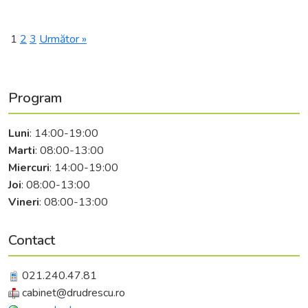
Paginație
1
2
3
Următor »
articole
Program
Luni
: 14:00-19:00
Marti
: 08:00-13:00
Miercuri
: 14:00-19:00
Joi
: 08:00-13:00
Vineri
: 08:00-13:00
Contact
021.240.47.81
cabinet@drudrescu.ro