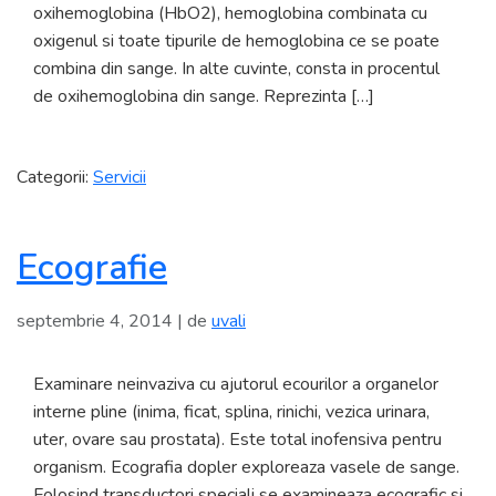
oxihemoglobina (HbO2), hemoglobina combinata cu
oxigenul si toate tipurile de hemoglobina ce se poate
combina din sange. In alte cuvinte, consta in procentul
de oxihemoglobina din sange. Reprezinta […]
Categorii:
Servicii
Ecografie
septembrie 4, 2014
| de
uvali
Examinare neinvaziva cu ajutorul ecourilor a organelor
interne pline (inima, ficat, splina, rinichi, vezica urinara,
uter, ovare sau prostata). Este total inofensiva pentru
organism. Ecografia dopler exploreaza vasele de sange.
Folosind transductori speciali se examineaza ecografic si