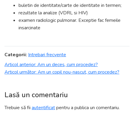
buletin de identitate/carte de identitate in termen;
rezultate la analize (VDRL si HIV)
examen radiologic pulmonar. Exceptie fac femeile
insarcinate
Categorii:
Intrebari frecvente
Navigare
Articol anterior:
Am un deces, cum procedez?
Articol următor:
Am un copil nou-nascut, cum procedez?
în
articole
Lasă un comentariu
Trebuie să fii
autentificat
pentru a publica un comentariu.